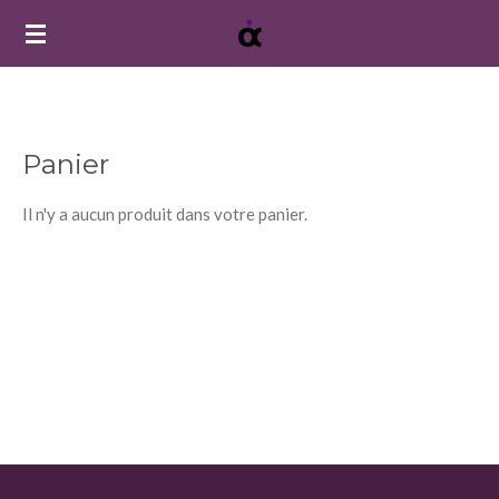
Passer
au
contenu
principal
Panier
Il n'y a aucun produit dans votre panier.