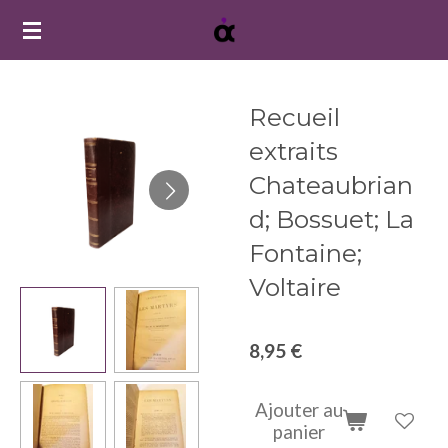
Passer
au
contenu
principal
Recueil
extraits
Chateaubrian
d; Bossuet; La
Fontaine;
Voltaire
8,95 €
Ajouter au
panier