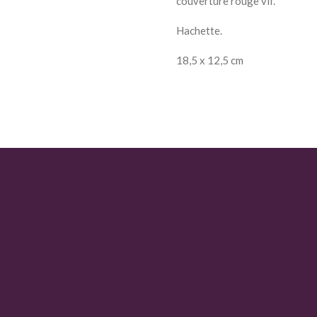
couverture rouge vif.
Hachette.
18,5 x 12,5 cm