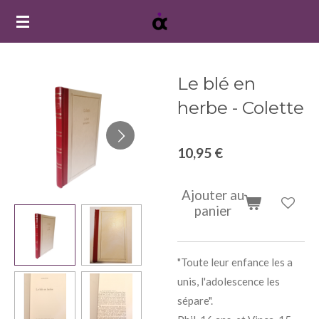
Passer
au
contenu
principal
Le blé en
herbe - Colette
10,95 €
Ajouter au
panier
"Toute leur enfance les a
unis, l'adolescence les
sépare".