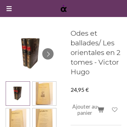
Passer
au
contenu
principal
Odes et
ballades/ Les
orientales en 2
tomes - Victor
Hugo
24,95 €
Ajouter au
panier