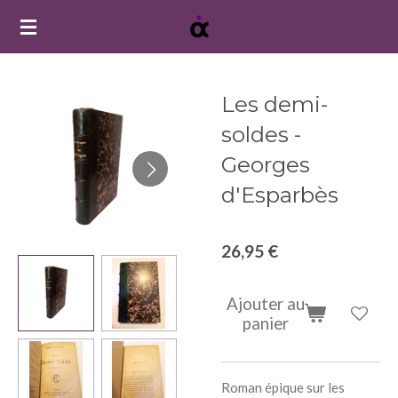
Passer
au
contenu
principal
Les demi-
soldes -
Georges
d'Esparbès
26,95 €
Ajouter au
panier
Roman épique sur les