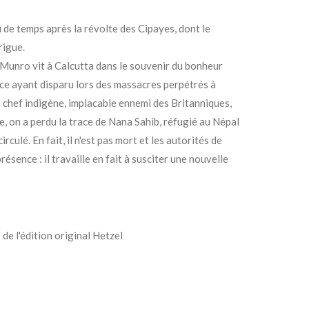
u de temps après la révolte des Cipayes, dont le
rigue.
 Munro vit à Calcutta dans le souvenir du bonheur
ce ayant disparu lors des massacres perpétrés à
 chef indigène, implacable ennemi des Britanniques,
, on a perdu la trace de Nana Sahib, réfugié au Népal
irculé. En fait, il n'est pas mort et les autorités de
sence : il travaille en fait à susciter une nouvelle
 de l'édition original Hetzel