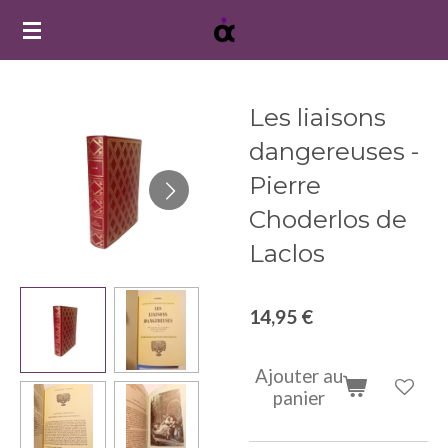
Passer
au
contenu
principal
Les liaisons
dangereuses -
Pierre
Choderlos de
Laclos
14,95 €
Ajouter au
panier