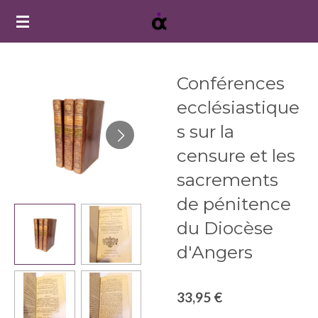
Passer
au
contenu
principal
Conférences
ecclésiastique
s sur la
censure et les
sacrements
de pénitence
du Diocèse
d'Angers
33,95 €