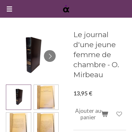
Passer
au
contenu
principal
Le journal
d'une jeune
femme de
chambre - O.
Mirbeau
13,95 €
Ajouter au
panier