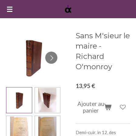
Passer
au
contenu
principal
Sans M'sieur le
maire -
Richard
O'monroy
13,95 €
Ajouter au
panier
Demi-cuir, in 12, des