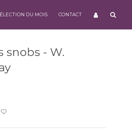
ÉLECTION DU MOIS
CONTACT
es snobs - W.
ay