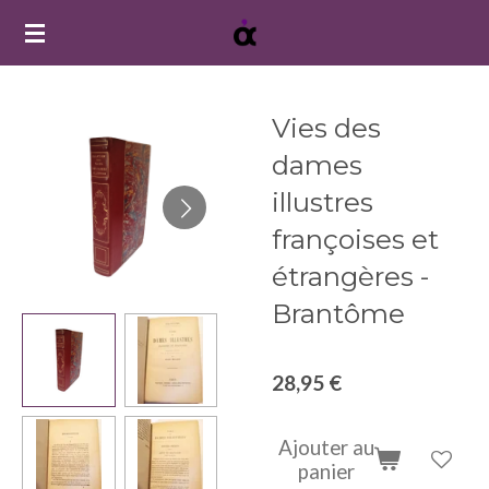
Passer
au
contenu
principal
Vies des
dames
illustres
françoises et
étrangères -
Brantôme
28,95 €
Ajouter au
panier