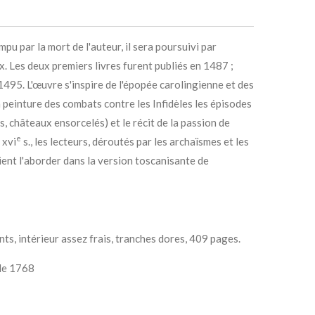
 par la mort de l'auteur, il sera poursuivi par
x
. Les deux premiers livres furent publiés en 1487 ;
 1495. L'œuvre s'inspire de l'épopée carolingienne et des
a peinture des combats contre les Infidèles les épisodes
 châteaux ensorcelés) et le récit de la passion de
e
e
xvi
s., les lecteurs, déroutés par les archaïsmes et les
ient l'aborder dans la version toscanisante de
nts, intérieur assez frais, tranches dores, 409 pages.
 de 1768