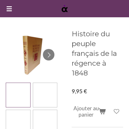
Passer
au
contenu
principal
Histoire du
peuple
français de la
régence à
1848
9,95 €
Ajouter au
panier