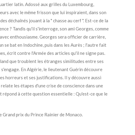
artier latin. Adossé aux grilles du Luxembourg,
urs avec le même frisson que lui inspiraient, dans son
des déchaînés jouant à la " chasse au cerf ". Est-ce de la
ence ? Tandis qu'il s'interroge, son ami Georges, comme
e avec enthousiasme. Georges sera officier de carrière,
n se bat en Indochine, puis dans les Aurès ; l'autre fait
es, écrit contre l'Armée des articles qu'il ne signe pas.
land que troublent les étranges similitudes entre ses
l s'engage. En Algérie, le lieutenant Guérin découvre
ses horreurs et ses justifications. Il y découvre aussi
 relate les étapes d'une crise de conscience dans une
t répond à cette question essentielle : Qu'est-ce que le
le Grand prix du Prince Rainier de Monaco.