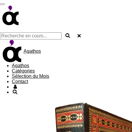
Passer
au
contenu
principal
Agathos
Agathos
Catégories
Sélection du Mois
Contact