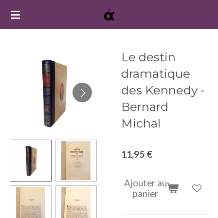
Passer
au
contenu
principal
Le destin
dramatique
des Kennedy -
Bernard
Michal
11,95 €
Ajouter au
panier