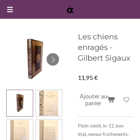
Passer
au
contenu
principal
Les chiens
enragés -
Gilbert Sigaux
11,95 €
Ajouter au
panier
Plein-simili, in-12, bon
état, menus frottements,