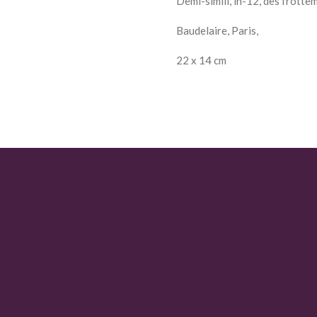
Demi-simili, in-12, des frottem
Baudelaire, Paris,
22 x 14 cm