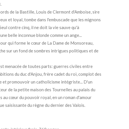
.
rds de la Bastille, Louis de Clermont d'Amboise, sire
eux et loyal, tombe dans l'embuscade que les mignons
Seul contre cinq, il ne doit la vie sauve qu'à
d'une belle inconnue blonde comme un ange...
amour qui forme le cœur de La Dame de Monsoreau,
che sur un fond de sombres intrigues politiques et de
est menacée de toutes parts: guerres civiles entre
bitions du duc d'Anjou, frère cadet du roi, complot des
 et promouvoir un catholicisme intégriste... D'un
ur de la petite maison des Tournelles au palais du
ts au cœur du pouvoir royal, en un roman d'amour
ue saisissante du règne du dernier des Valois.