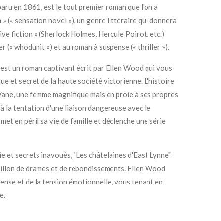
paru en 1861, est le tout premier roman que l'on a
 » (« sensation novel »), un genre littéraire qui donnera
ive fiction » (Sherlock Holmes, Hercule Poirot, etc.)
er (« whodunit ») et au roman à suspense (« thriller »).
 est un roman captivant écrit par Ellen Wood qui vous
e et secret de la haute société victorienne. L'histoire
Vane, une femme magnifique mais en proie à ses propres
 la tentation d'une liaison dangereuse avec le
 met en péril sa vie de famille et déclenche une série
ie et secrets inavoués, "Les châtelaines d'East Lynne"
illon de drames et de rebondissements. Ellen Wood
spense et de la tension émotionnelle, vous tenant en
e.