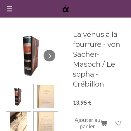
Passer
au
contenu
principal
La vénus à la
fourrure - von
Sacher-
Masoch / Le
sopha -
Crébillon
13,95 €
Ajouter au
panier