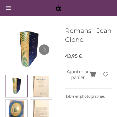
Passer
au
contenu
principal
Romans - Jean
Giono
43,95 €
Ajouter au
panier
Table en photographie.