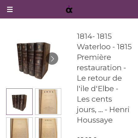
Passer
au
contenu
principal
1814- 1815
Waterloo - 1815
Première
restauration -
Le retour de
l'ile d'Elbe -
Les cents
jours, ... - Henri
Houssaye