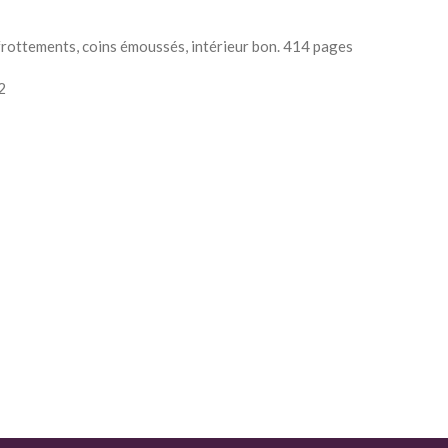
frottements, coins émoussés, intérieur bon. 414 pages
2