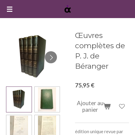
Passer
au
contenu
principal
Œuvres
complètes de
P. J. de
Béranger
75,95 €
Ajouter au
panier
édition unique revue par