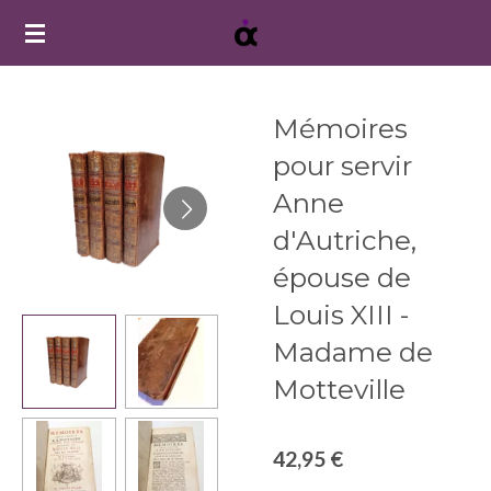
Passer
au
contenu
principal
Mémoires
pour servir
Anne
d'Autriche,
épouse de
Louis XIII -
Madame de
Motteville
42,95 €