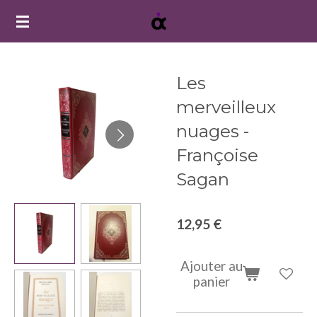
Passer
au
contenu
principal
Les
merveilleux
nuages -
Françoise
Sagan
12,95 €
Ajouter au
panier