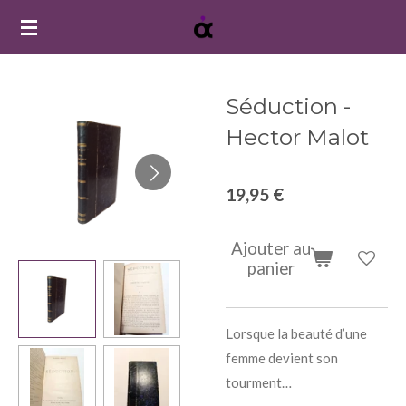
Passer
au
contenu
principal
Séduction -
Hector Malot
19,95 €
Ajouter au
panier
Lorsque la beauté d’une
femme devient son
tourment…