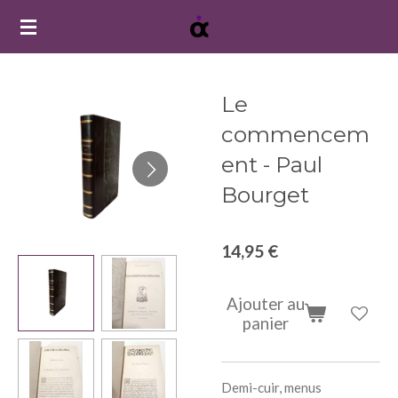
Passer
au
contenu
principal
Le
commencem
ent - Paul
Bourget
14,95 €
Ajouter au
panier
Demi-cuir, menus