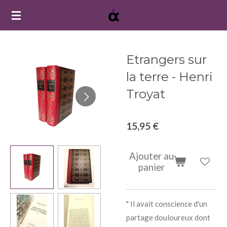
Passer
au
contenu
principal
Etrangers sur
la terre - Henri
Troyat
15,95 €
Ajouter au
panier
" Il avait conscience d'un
partage douloureux dont