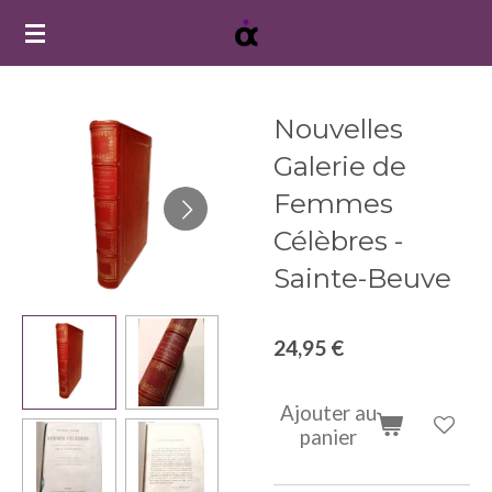
Passer
au
contenu
principal
Nouvelles
Galerie de
Femmes
Célèbres -
Sainte-Beuve
24,95 €
Ajouter au
panier