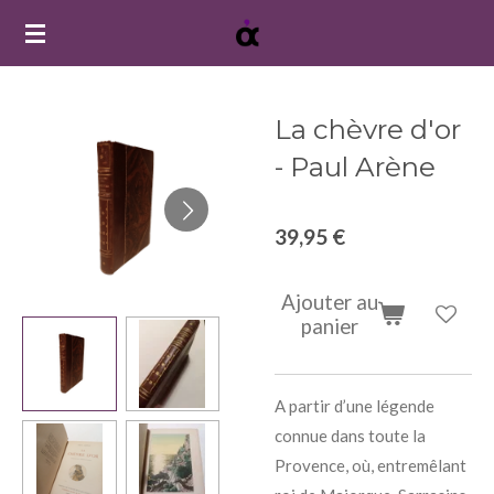
Passer
au
contenu
principal
La chèvre d'or
- Paul Arène
39,95 €
Ajouter au
panier
A partir d’une légende
connue dans toute la
Provence, où, entremêlant