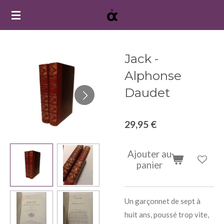
Passer
au
contenu
principal
Jack -
Alphonse
Daudet
29,95 €
Ajouter au
panier
Un garçonnet de sept à
huit ans, poussé trop vite,