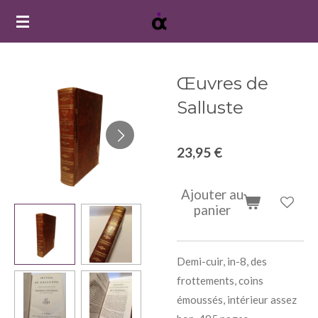
Passer
au
contenu
principal
Œuvres de
Salluste
23,95 €
Ajouter au
panier
Demi-cuir, in-8, des
frottements, coins
émoussés, intérieur assez