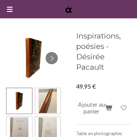
Passer
au
contenu
principal
Inspirations,
poésies -
Désirée
Pacault
49,95 €
Ajouter au
panier
Table en photographie.