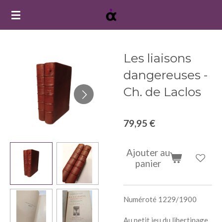
Passer
au
contenu
principal
Les liaisons
dangereuses -
Ch. de Laclos
79,95 €
Ajouter au
panier
Numéroté 1229/1900
Au petit jeu du libertinage,