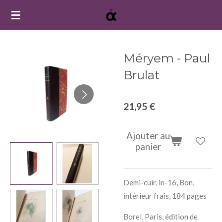
Passer
au
contenu
principal
Méryem - Paul
Brulat
21,95 €
Ajouter au
panier
Demi-cuir, in-16, Bon,
intérieur frais, 184 pages
Borel, Paris, édition de