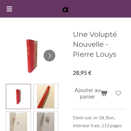
Passer
au
contenu
principal
Une Volupté
Nouvelle -
Pierre Louys
28,95 €
Ajouter au
panier
Demi-cuir, in-18, Bon,
intérieur frais, 112 pages