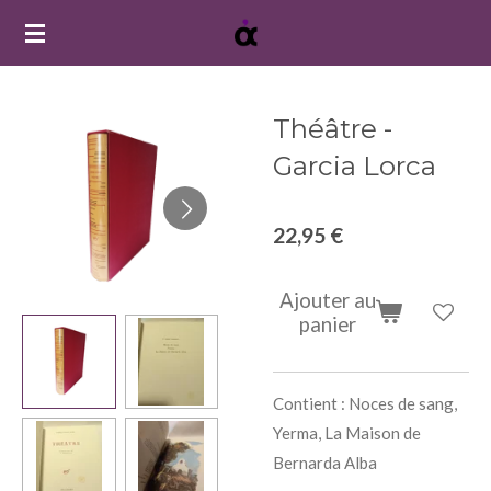
Passer
au
contenu
principal
Théâtre -
Garcia Lorca
22,95 €
Ajouter au
panier
Contient : Noces de sang,
Yerma, La Maison de
Bernarda Alba