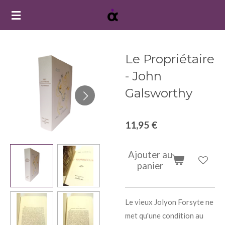
Passer
au
contenu
principal
Le Propriétaire
- John
Galsworthy
11,95 €
Ajouter au
panier
Le vieux Jolyon Forsyte ne
met qu'une condition au