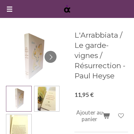
Passer
au
contenu
principal
L'Arrabbiata /
Le garde-
vignes /
Résurrection -
Paul Heyse
11,95 €
Ajouter au
panier