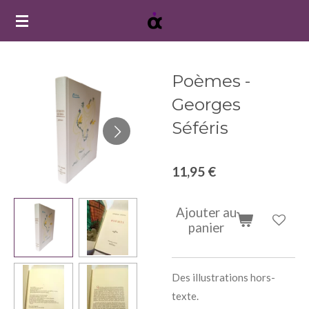
Passer
au
contenu
principal
Poèmes -
Georges
Séféris
11,95 €
Ajouter au
panier
Des illustrations hors-
texte.