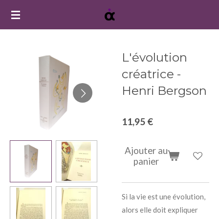
Passer
au
contenu
principal
L'évolution
créatrice -
Henri Bergson
11,95 €
Ajouter au
panier
Si la vie est une évolution,
alors elle doit expliquer