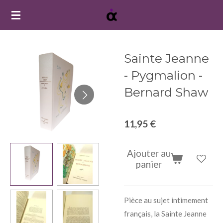
Passer
au
contenu
principal
Sainte Jeanne
- Pygmalion -
Bernard Shaw
11,95 €
Ajouter au
panier
Pièce au sujet intimement
français, la Sainte Jeanne