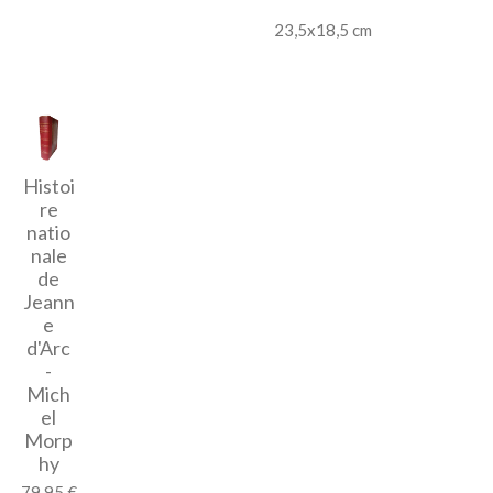
23,5x18,5 cm
Histoi
re
natio
nale
de
Jeann
e
d'Arc
-
Mich
el
Morp
hy
79,95 €