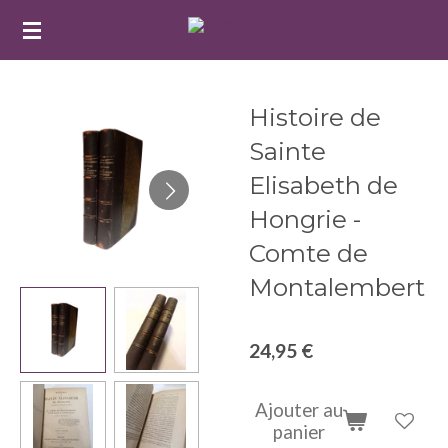
Passer
au
contenu
principal
Histoire de
Sainte
Elisabeth de
Hongrie -
Comte de
Montalembert
24,95 €
Ajouter au
panier