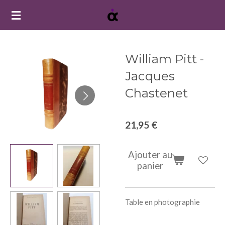
Passer
au
contenu
principal
William Pitt -
Jacques
Chastenet
21,95 €
Ajouter au
panier
Table en photographie