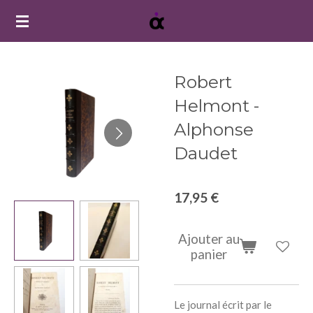
Passer
au
contenu
principal
Robert
Helmont -
Alphonse
Daudet
17,95 €
Ajouter au
panier
Le journal écrit par le