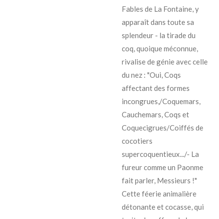
Fables de La Fontaine, y
apparaît dans toute sa
splendeur - la tirade du
coq, quoique méconnue,
rivalise de génie avec celle
du nez : "Oui, Coqs
affectant des formes
incongrues,/Coquemars,
Cauchemars, Coqs et
Coquecigrues/Coiffés de
cocotiers
supercoquentieux.../- La
fureur comme un Paonme
fait parler, Messieurs !"
Cette féerie animalière
détonante et cocasse, qui