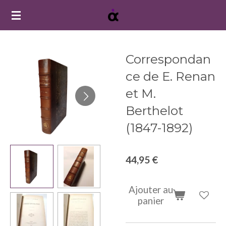
Passer
au
contenu
principal
Correspondan
ce de E. Renan
et M.
Berthelot
(1847-1892)
44,95 €
Ajouter au
panier